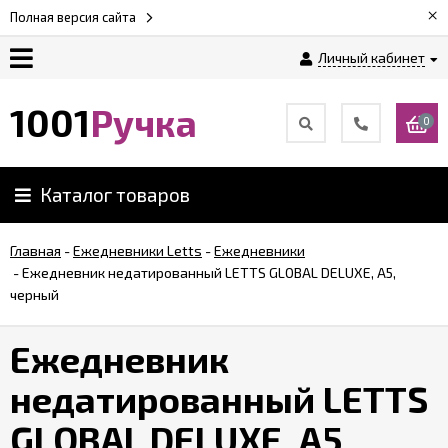
×
Полная версия сайта
Личный кабинет
Оплата
1001
Ручка
0
Доставка
Каталог товаров
Гарантии
Главная
-
Ежедневники Letts
-
Ежедневники
-
Ежедневник недатированный LETTS GLOBAL DELUXE, А5,
Возврат
черный
Обзоры
Ежедневник
ручек
недатированный LETTS
Контакты
GLOBAL DELUXE, А5,