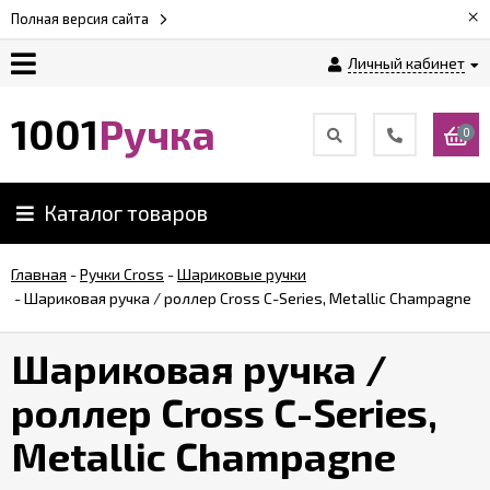
×
Полная версия сайта
Личный кабинет
Оплата
1001
Ручка
0
Доставка
Каталог товаров
Гарантии
Главная
-
Ручки Cross
-
Шариковые ручки
-
Шариковая ручка / роллер Cross C-Series, Metallic Champagne
Возврат
Шариковая ручка /
Обзоры
ручек
роллер Cross C-Series,
Metallic Champagne
Контакты