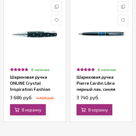
В наличии
В наличии
Шариковая ручка
Шариковая ручка
ONLINE Crystal
Pierre Cardin Libra
Inspiration Fashion
черный лак, синяя
Black
вставка из акрила
3 686 руб.
3 740 руб.
4 608 руб.
В корзину
В корзину