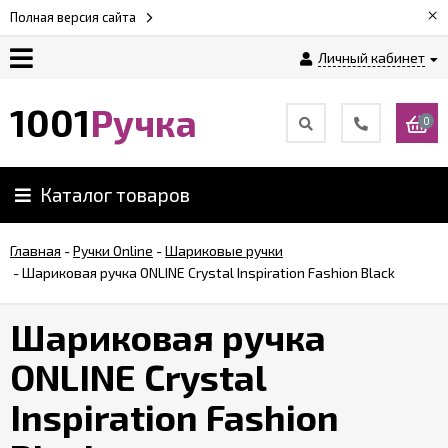
×
Полная версия сайта
Личный кабинет
Оплата
1001
Ручка
0
Доставка
Каталог товаров
Гарантии
Главная
-
Ручки Online
-
Шариковые ручки
-
Шариковая ручка ONLINE Crystal Inspiration Fashion Black
Возврат
Шариковая ручка
Обзоры
ручек
ONLINE Crystal
Inspiration Fashion
Контакты