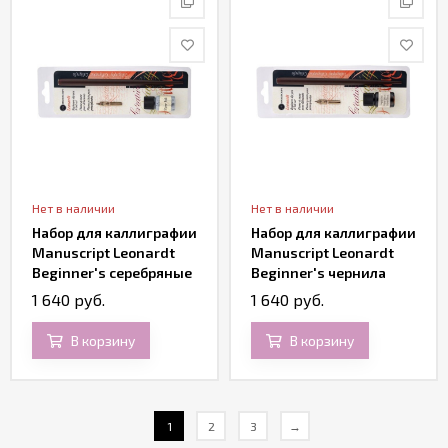
Нет в наличии
Нет в наличии
Набор для каллиграфии
Набор для каллиграфии
Manuscript Leonardt
Manuscript Leonardt
Beginner's серебряные
Beginner's чернила
чернила
сепия
1 640 руб.
1 640 руб.
В корзину
В корзину
1
2
3
→