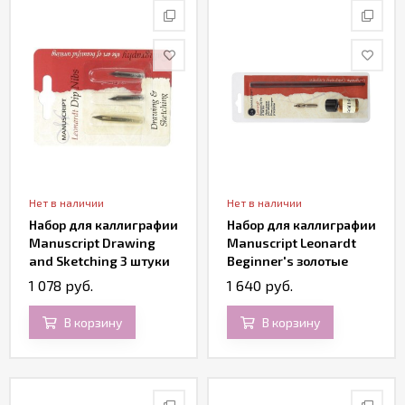
Нет в наличии
Нет в наличии
Набор для каллиграфии
Набор для каллиграфии
Manuscript Drawing
Manuscript Leonardt
and Sketching 3 штуки
Beginner's золотые
чернила
1 078 руб.
1 640 руб.
В корзину
В корзину