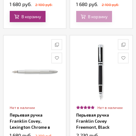
подарочной упаковке
подарочной упаковке
1 680 руб.
1 680 руб.
2 100 руб.
2 100 руб.
В корзину
В корзину
Нет в наличии
Нет в наличии
Перьевая ручка
Перьевая ручка
Franklin Covey,
Franklin Covey
Lexington Chrome в
Freemont, Black
подарочной упаковке
Lacquer
1 680 руб.
2 230 руб.
2 100 руб.