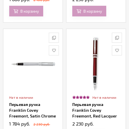
В корзину
В корзину
Нет в наличии
Нет в наличии
Перьевая ручка
Перьевая ручка
Franklin Covey
Franklin Covey
Freemont, Satin Chrome
Freemont, Red Lacquer
Lacquer
1 784 руб.
2 230 руб.
2 230 руб.