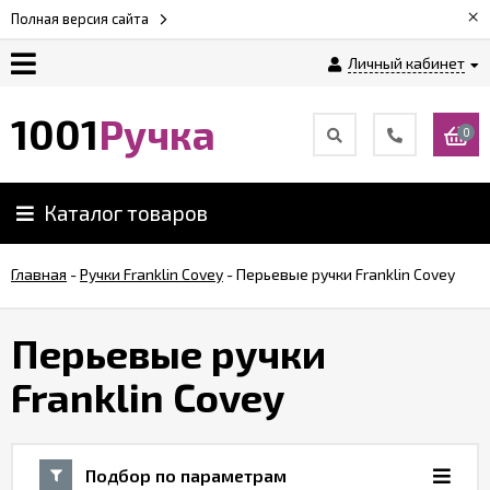
×
Полная версия сайта
Личный кабинет
Оплата
1001
Ручка
0
Доставка
Каталог товаров
Гарантии
Главная
-
Ручки Franklin Covey
-
Перьевые ручки Franklin Covey
Возврат
Перьевые ручки
Обзоры
Franklin Covey
ручек
Контакты
Подбор по параметрам