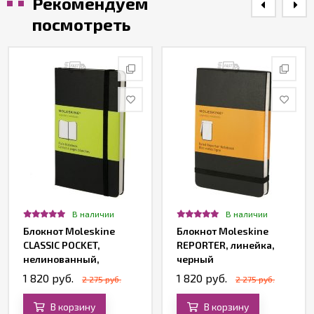
Рекомендуем
посмотреть
В наличии
В наличии
Блокнот Moleskine
Блокнот Moleskine
CLASSIC POCKET,
REPORTER, линейка,
нелинованный,
черный
черный
1 820 руб.
1 820 руб.
2 275 руб.
2 275 руб.
В корзину
В корзину