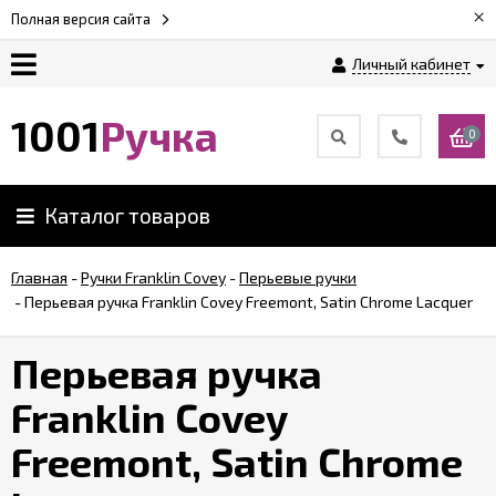
×
Полная версия сайта
Личный кабинет
Оплата
1001
Ручка
0
Доставка
Каталог товаров
Гарантии
Главная
-
Ручки Franklin Covey
-
Перьевые ручки
-
Перьевая ручка Franklin Covey Freemont, Satin Chrome Lacquer
Возврат
Перьевая ручка
Обзоры
ручек
Franklin Covey
Freemont, Satin Chrome
Контакты