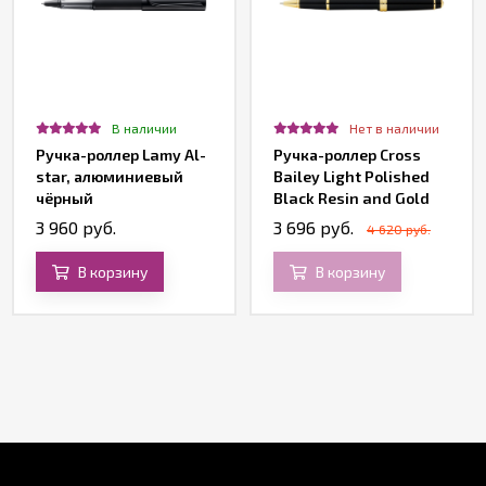
В наличии
Нет в наличии
Ручка-роллер Lamy Al-
Ручка-роллер Cross
star, алюминиевый
Bailey Light Polished
чёрный
Black Resin and Gold
Tone
3 960 руб.
3 696 руб.
4 620 руб.
В корзину
В корзину