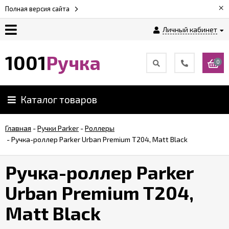
×
Полная версия сайта
Личный кабинет
Оплата
1001
Ручка
0
Доставка
Каталог товаров
Гарантии
Главная
-
Ручки Parker
-
Роллеры
-
Ручка-роллер Parker Urban Premium T204, Matt Black
Возврат
Ручка-роллер Parker
Обзоры
ручек
Urban Premium T204,
Matt Black
Контакты