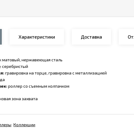
Характеристики
Доставка
От
к матовый, нержавеющая сталь
:
серебристый
я:
гравировка на торце, гравировка с металлизацией
ода
ек:
роллер со съемным колпачком
ковая зона захвата
ллеры
Коллекции