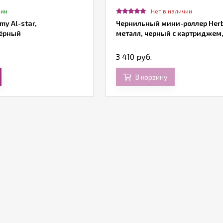
чии
Нет в наличии
my Al-star,
Чернильный мини-роллер Herb
ёрный
металл, черный с картриджем,
3 410 руб.
В корзину