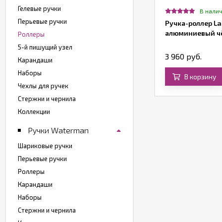
Гелевые ручки
Нет в наличии
В нали
Перьевые ручки
чка роллер Parker IM Essential T319
Ручка-роллер La
tte Black CT F черные чернила
алюминиевый ч
Роллеры
5-й пишущий узел
724 руб.
3 960 руб.
Карандаши
Наборы
В корзину
В корзину
Чехлы для ручек
Стержни и чернила
Коллекции
Ручки Waterman
Шариковые ручки
Перьевые ручки
Роллеры
Карандаши
Наборы
Стержни и чернила