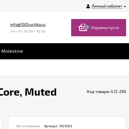
Личный кабинет
info@1001ruchka.ru
0
Корзина пуста
Пн—Пт, 10:00—18:00
 Moleskine
Core, Muted
Код товара:
472-290
Нет в наличии
Артикул:
1931583