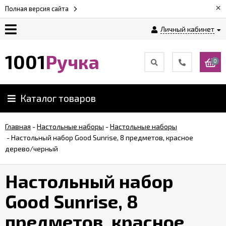
×
Полная версия сайта
Личный кабинет
Оплата
1001
Ручка
0
Доставка
Каталог товаров
Гарантии
Главная
-
Настольные наборы
-
Настольные наборы
-
Настольный набор Good Sunrise, 8 предметов, красное
Возврат
дерево/черный
Обзоры
Настольный набор
ручек
Good Sunrise, 8
Контакты
предметов, красное