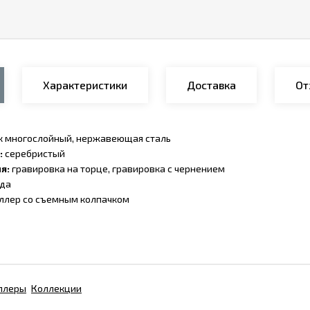
Характеристики
Доставка
От
к многослойный, нержавеющая сталь
:
серебристый
я:
гравировка на торце, гравировка с чернением
ода
ллер со съемным колпачком
ллеры
Коллекции