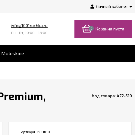
Личный кабинет
info@1001ruchka.ru
0
Корзина пуста
Пн—Пт, 10:00—18:00
 Moleskine
 Premium,
Код товара:
472-510
Артикул:
1931610