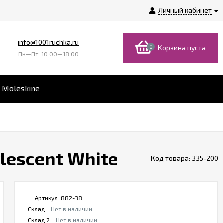
Личный кабинет
info@1001ruchka.ru
0
Корзина пуста
Пн—Пт, 10:00—18:00
 Moleskine
lescent White
Код товара:
335-200
Артикул:
882-38
Склад:
Нет в наличии
Склад 2:
Нет в наличии