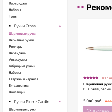
Картриджи
Реком
Наборы
Тушь
Ручки Cross
Шариковые ручки
Перьевые ручки
Роллеры
Карандаши
Аксессуары
Гибридные ручки
Наборы
т в наличии
Нет в н
Стержни и чернила
риковая ручка Pierre Cardin Progress
Шариковая ручка
Ежедневники
ерламутровый лак, гравировка
Business, белый
Коллекции
500 руб.
5 040 руб.
Ручки Pierre Cardin
6 30
Шариковые ручки
В корзину
В корзину