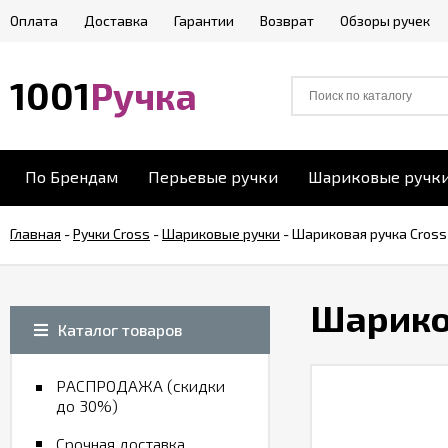
Оплата
Доставка
Гарантии
Возврат
Обзоры ручек
1001
Ручка
По Брендам
Перьевые ручки
Шариковые ручк
Главная
-
Ручки Cross
-
Шариковые ручки
-
Шариковая ручка Cross 
Шариков
Каталог товаров
РАСПРОДАЖА (скидки
до 30%)
Срочная доставка