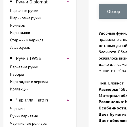
Ручки Diplomat
Перьевые ручки
Обзор
Шариковые ручки
Роллеры
Карандаши
Удобные функц
правильно спл
Стержни и чернила
деталью дизай
Аксессуары
блокнота. Объ
Ручки TWSBI
оказалось виз
даже для самы
Перьевые ручки
можете выбрат
Наборы
Картриджи и чернила
Тип:
Блокнот
Коллекции
Размеры:
168 
Материал об
Чернила Herbin
Разлиновка:
К
Особенности
Чернила
Цвет бумаги:
Ручки перьевые
Цвет обложк
Чернильные роллеры