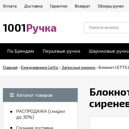
Оплата
Доставка
Гарантии
Возврат
Обзоры ручек
1001
Ручка
По Брендам
Перьевые ручки
Шариковые ручк
Главная
-
Ежедневники Letts
-
Записные книжки
-
Блокнот LETTS 
Блокнот
Каталог товаров
сирене
РАСПРОДАЖА (скидки
до 30%)
Срочная доставка