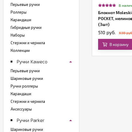
Перьевые ручки
В наличии
В нали
Роллеры
тержень для шариковых ручки Lamy
Блокнот Moleski
22, черный
POCKET, нелино
Карандаши
(3шт)
Гибридные ручки
70 руб.
510 руб.
638 руб
Наборы
Стержни и чернила
В корзину
В корзину
Коллекции
Ручки Kaweco
Перьевые ручки
Шариковые ручки
Ручки роллеры
Карандаши
Стержни и чернила
Аксессуары
Ручки Parker
Шариковые ручки