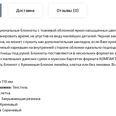
Доставка
Отзывы
(0)
иональные блокноты с тканевой обложкой ярких насыщенных цвет
анировать время, не упустив из виду малейших деталей. Черная з
на, но может служить как дополнительная закладка, если Вам нуж
емный кармашек на внутренней стороне обложки идеально подходит 
итницы под рукой. Блокноты поставляются в нескольких форматах:
х маленьких дамских сумок и мужских барсеток формате КОМПАКТ. В
ь блокнот с бумажным блоком линейка, клетка или без линовки. 
х 110 мм
ложки:
Текстиль
летка
:
Закрывающая резинка
Кремовый
и
: Сиреневый