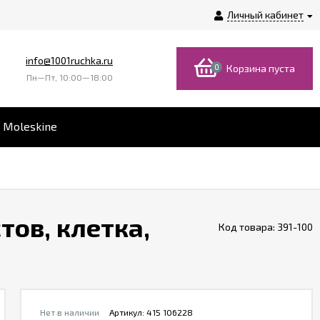
Личный кабинет
info@1001ruchka.ru
0
Корзина пуста
Пн—Пт, 10:00—18:00
 Moleskine
тов, клетка,
Код товара:
391-100
Нет в наличии
Артикул:
415 106228