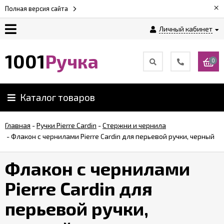
×
Полная версия сайта
Личный кабинет
Оплата
1001
Ручка
0
Доставка
Каталог товаров
Гарантии
Главная
-
Ручки Pierre Cardin
-
Стержни и чернила
-
Флакон с чернилами Pierre Cardin для перьевой ручки, черный
Возврат
Флакон с чернилами
Обзоры
ручек
Pierre Cardin для
перьевой ручки,
Контакты