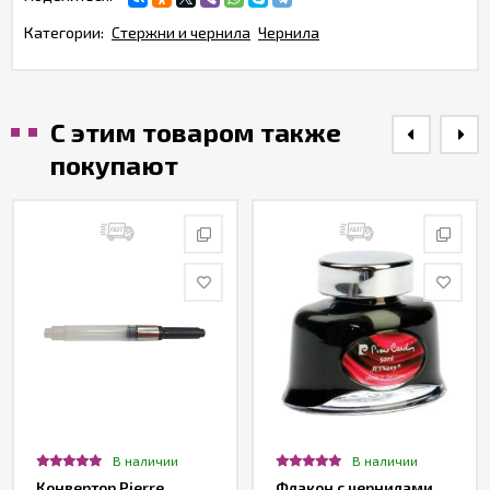
Категории:
Стержни и чернила
Чернила
С этим товаром также
покупают
В наличии
В наличии
Конвертор Pierre
Флакон с чернилами