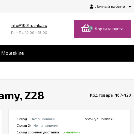
Личный кабинет
info@1001ruchka.ru
0
Корзина пуста
Пн—Пт, 10:00—18:00
 Moleskine
amy, Z28
Код товара:
467-420
Склад:
Нет в наличии
Артикул:
1606671
Склад 2:
Нет в наличии
Склад срочной доставки:
В наличии