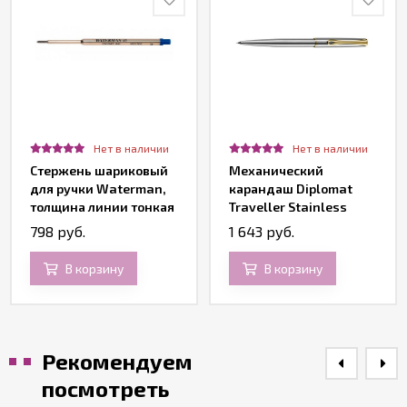
Нет в наличии
Нет в наличии
Стержень шариковый
Механический
для ручки Waterman,
карандаш Diplomat
толщина линии тонкая
Traveller Stainless
(F), цвет синий
Steel Gold
798 руб.
1 643 руб.
В корзину
В корзину
Рекомендуем
посмотреть