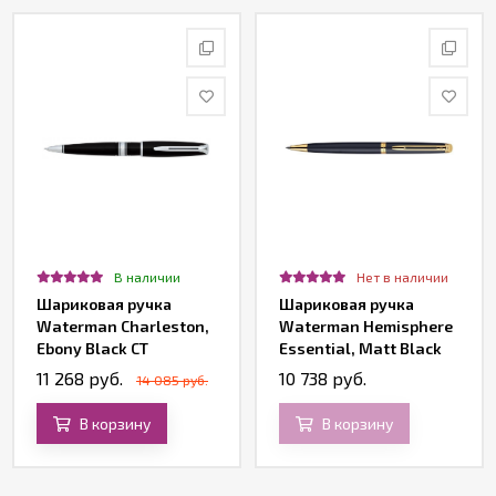
В наличии
Нет в наличии
Шариковая ручка
Шариковая ручка
Waterman Charleston,
Waterman Hemisphere
Ebony Black CT
Essential, Matt Black
GT
11 268 руб.
10 738 руб.
14 085 руб.
В корзину
В корзину