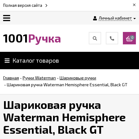
×
Полная версия сайта
Личный кабинет
Оплата
1001
Ручка
0
Доставка
Каталог товаров
Гарантии
Главная
-
Ручки Waterman
-
Шариковые ручки
-
Шариковая ручка Waterman Hemisphere Essential, Black GT
Возврат
Шариковая ручка
Обзоры
ручек
Waterman Hemisphere
Essential, Black GT
Контакты