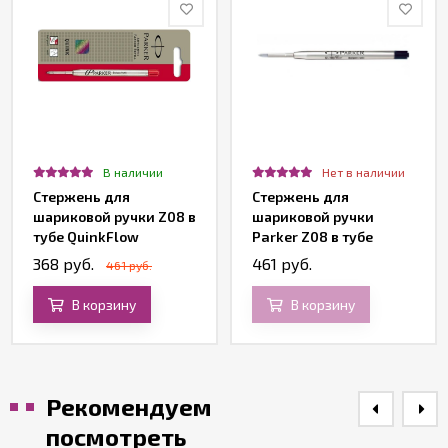
В наличии
Нет в наличии
Стержень для
Стержень для
шариковой ручки Z08 в
шариковой ручки
тубе QuinkFlow
Parker Z08 в тубе
Premium, красный
QuinkFlow Premium,
368 руб.
461 руб.
461 руб.
средний, черный
В корзину
В корзину
Рекомендуем
посмотреть