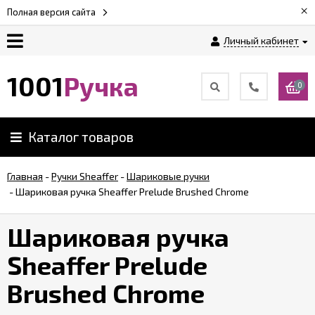
×
Полная версия сайта
Личный кабинет
Оплата
1001
Ручка
0
Доставка
Каталог товаров
Гарантии
Главная
-
Ручки Sheaffer
-
Шариковые ручки
-
Шариковая ручка Sheaffer Prelude Brushed Chrome
Возврат
Шариковая ручка
Обзоры
ручек
Sheaffer Prelude
Brushed Chrome
Контакты