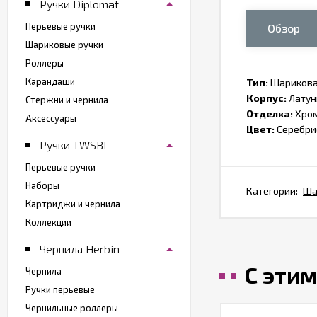
Ручки Diplomat
Перьевые ручки
Обзор
Шариковые ручки
Роллеры
Карандаши
Тип:
Шарикова
Корпус:
Латун
Стержни и чернила
Отделка:
Хро
Аксессуары
Цвет:
Серебри
Ручки TWSBI
Перьевые ручки
Наборы
Категории:
Ша
Картриджи и чернила
Коллекции
Чернила Herbin
С эти
Чернила
Ручки перьевые
Чернильные роллеры