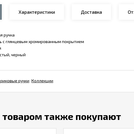
Характеристики
Доставка
От
я ручка
ь с глянцевым хромированным покрытием
м
стый, черный
риковые ручки
Коллекции
м товаром также покупают