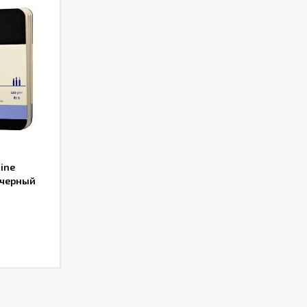
ine
 черный