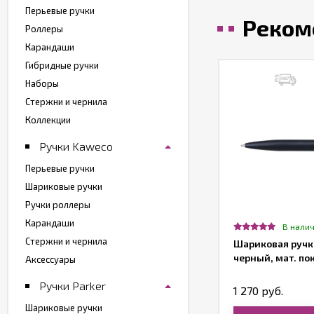
Перьевые ручки
Реком
Роллеры
Карандаши
Гибридные ручки
Наборы
Стержни и чернила
Коллекции
Ручки Kaweco
Перьевые ручки
Шариковые ручки
Ручки роллеры
Карандаши
т в наличии
В нали
Стержни и чернила
ариковая ручка Franklin Covey
Шариковая ручка
ntucket, Black Stripe, упаковка b2b
черный, мат. пок
Аксессуары
Ручки Parker
130 руб.
1 270 руб.
Шариковые ручки