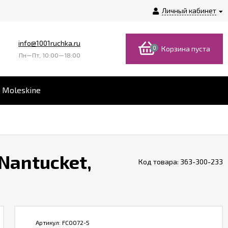
Личный кабинет
info@1001ruchka.ru
0
Корзина пуста
Пн—Пт, 10:00—18:00
 Moleskine
Nantucket,
Код товара:
363-300-233
Артикул:
FC0072-5