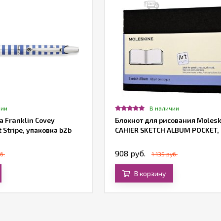
чии
В наличии
 Franklin Covey
Блокнот для рисования Molesk
t Stripe, упаковка b2b
CAHIER SKETCH ALBUM POCKET,
908 руб.
б.
1 135 руб.
В корзину