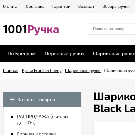
Оплата
Доставка
Гарантии
Возврат
Обзоры ручек
1001
Ручка
По Брендам
Перьевые ручки
Шариковые ручк
Главная
-
Ручки Franklin Covey
-
Шариковые ручки
-
Шариковая ручка
Шариков
Каталог товаров
Black L
РАСПРОДАЖА (скидки
до 30%)
Срочная доставка