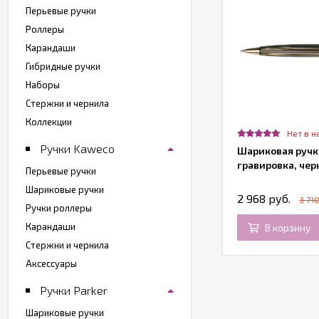
Перьевые ручки
Роллеры
Карандаши
Гибридные ручки
Наборы
Стержни и чернила
Коллекции
Нет в наличии
Нет в н
Ручки Kaweco
риковая ручка Parker Jotter Premium
Шариковая ручка
77, West End Gold Brushed GT
гравировка, чер
Перьевые ручки
Шариковые ручки
280 руб.
2 968 руб.
3 710
Ручки роллеры
Карандаши
В корзину
В корзину
Стержни и чернила
Аксессуары
Ручки Parker
Шариковые ручки