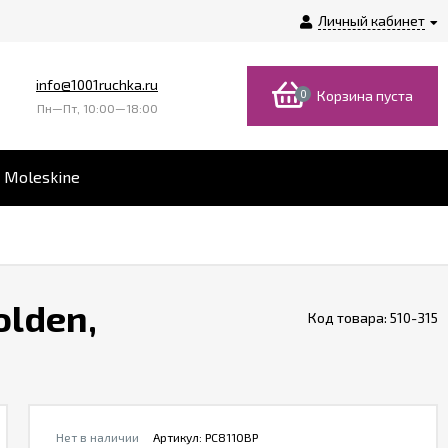
Личный кабинет
info@1001ruchka.ru
0
Корзина пуста
Пн—Пт, 10:00—18:00
 Moleskine
olden,
Код товара:
510-315
Нет в наличии
Артикул:
PC8110BP