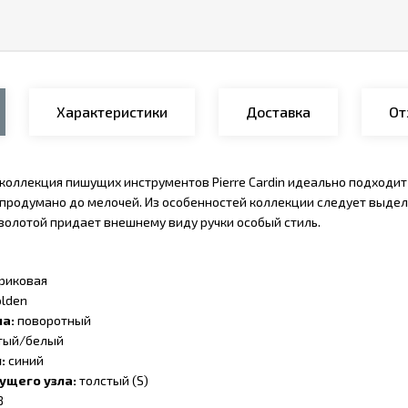
Характеристики
Доставка
От
 коллекция пишущих инструментов Pierre Cardin идеально подходит
 продумано до мелочей. Из особенностей коллекции следует выдели
озолотой придает внешнему виду ручки особый стиль.
риковая
lden
ма:
поворотный
тый/белый
я:
синий
ущего узла:
толстый (S)
8