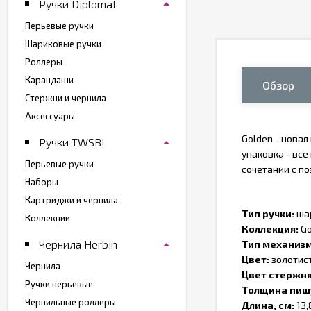
Ручки Diplomat
Перьевые ручки
Шариковые ручки
Роллеры
Карандаши
Обзор
Стержни и чернила
Аксессуары
Golden - новая
Ручки TWSBI
упаковка - все
Перьевые ручки
сочетании с п
Наборы
Картриджи и чернила
Тип ручки:
ша
Коллекции
Коллекция:
Go
Чернила Herbin
Тип механиз
Цвет:
золотис
Чернила
Цвет стержн
Ручки перьевые
Толщина пиш
Чернильные роллеры
Длина, см:
13,