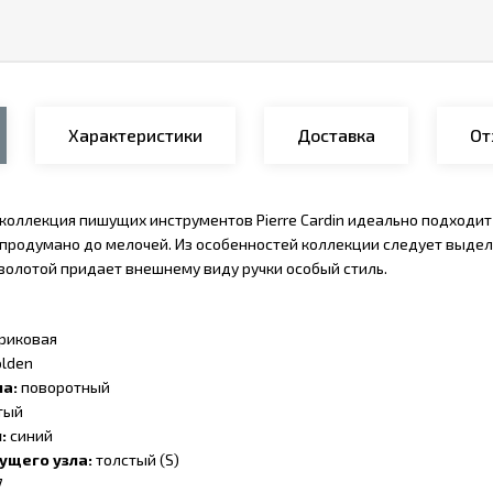
Характеристики
Доставка
От
 коллекция пишущих инструментов Pierre Cardin идеально подходит
 продумано до мелочей. Из особенностей коллекции следует выдели
озолотой придает внешнему виду ручки особый стиль.
риковая
lden
ма:
поворотный
тый
я:
синий
ущего узла:
толстый (S)
7