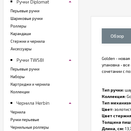
Ручки Diplomat
Перьевые ручки
Шариковые ручки
Роллеры
Карандаши
Обзор
Стержни и чернила
Аксессуары
Golden - новая
Ручки TWSBI
упаковка - все
Перьевые ручки
сочетании с п
Наборы
Картриджи и чернила
Тип ручки:
ша
Коллекции
Коллекция:
Go
Чернила Herbin
Тип механиз
Цвет:
золотис
Чернила
Цвет стержн
Ручки перьевые
Толщина пиш
Чернильные роллеры
Длина, см:
13,