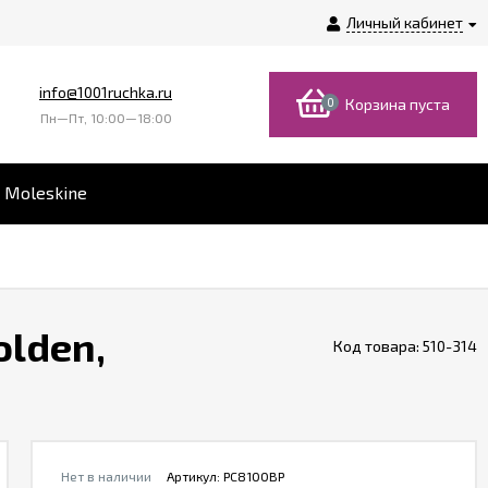
Личный кабинет
info@1001ruchka.ru
0
Корзина пуста
Пн—Пт, 10:00—18:00
 Moleskine
olden,
Код товара:
510-314
Нет в наличии
Артикул:
PC8100BP