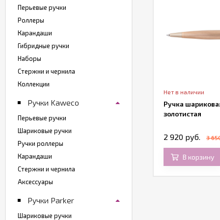
Перьевые ручки
Роллеры
Карандаши
Гибридные ручки
Наборы
Стержни и чернила
Коллекции
Нет в наличии
Нет в наличии
Ручки Kaweco
риковая ручка Parker Jotter Premium
Ручка шариковая 
77, Bond Street Black GT
золотистая
Перьевые ручки
Шариковые ручки
280 руб.
2 920 руб.
3 65
Ручки роллеры
Карандаши
В корзину
В корзину
Стержни и чернила
Аксессуары
Ручки Parker
Шариковые ручки