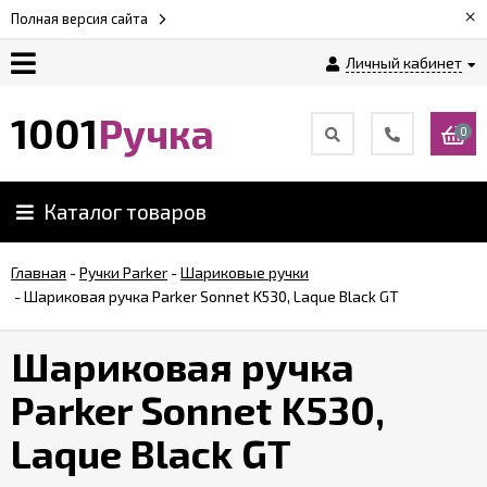
×
Полная версия сайта
Личный кабинет
Оплата
1001
Ручка
0
Доставка
Каталог товаров
Гарантии
Главная
-
Ручки Parker
-
Шариковые ручки
-
Шариковая ручка Parker Sonnet K530, Laque Black GT
Возврат
Шариковая ручка
Обзоры
ручек
Parker Sonnet K530,
Laque Black GT
Контакты