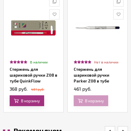
В наличии
Нет в наличии
Стержень для
Стержень для
шариковой ручки Z08 в
шариковой ручки
тубе QuinkFlow
Parker Z08 в тубе
Premium, красный
QuinkFlow Premium,
368 руб.
461 руб.
461 руб.
средний, черный
В корзину
В корзину
Рекомендуем