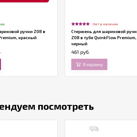
чии
Нет в наличии
ариковой ручки Z08 в
Стержень для шариковой ручк
Premium, красный
Z08 в тубе QuinkFlow Premium,
черный
461 руб.
.
В корзину
ендуем посмотреть