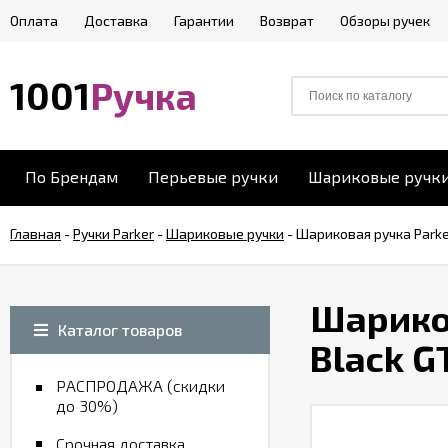
Оплата
Доставка
Гарантии
Возврат
Обзоры ручек
1001
Ручка
По Брендам
Перьевые ручки
Шариковые ручк
Главная
-
Ручки Parker
-
Шариковые ручки
-
Шариковая ручка Parke
Шариков
Каталог товаров
Black G
РАСПРОДАЖА (скидки
до 30%)
Срочная доставка