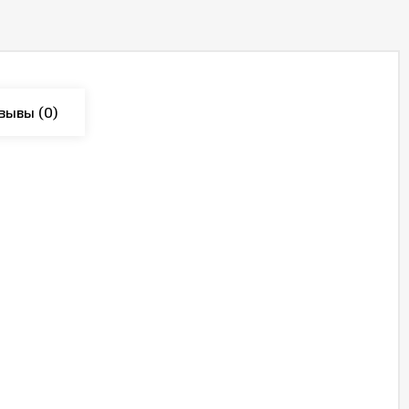
зывы
(0)