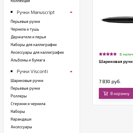
Коллекции
Ручки Manuscript
Перьевые ручки
Чернила и тушь
Держатели и перья
Наборы для каллиграфии
Аксессуары для каллиграфии
т в наличии
В нали
Альбомы и бумага
учка шариковая Pelikan Elegance
Шариковая ручка
assic K150, черный, подарочная
Ручки Visconti
оробка
Шариковые ручки
950 руб.
7 830 руб.
Перьевые ручки
В корзину
В корзину
Роллеры
Стержни и чернила
Наборы
Карандаши
Аксессуары