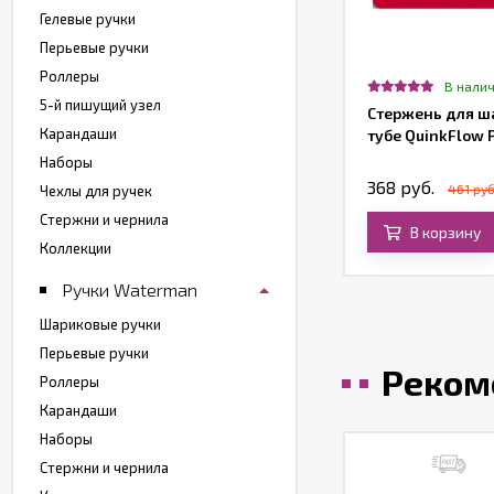
Гелевые ручки
Перьевые ручки
Роллеры
В нали
5-й пишущий узел
Стержень для ш
Карандаши
тубе QuinkFlow 
Наборы
368 руб.
461 руб
Чехлы для ручек
Стержни и чернила
В корзину
Коллекции
Ручки Waterman
Шариковые ручки
Перьевые ручки
Реком
Роллеры
Карандаши
Наборы
Стержни и чернила