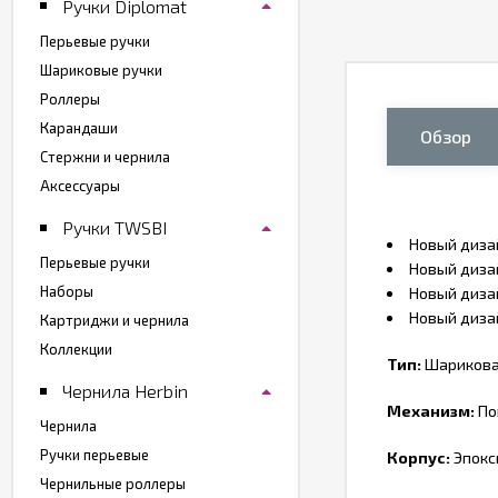
Ручки Diplomat
Перьевые ручки
Шариковые ручки
Роллеры
Карандаши
Обзор
Стержни и чернила
Аксессуары
Ручки TWSBI
Новый дизай
Перьевые ручки
Новый дизай
Наборы
Новый дизай
Новый дизай
Картриджи и чернила
Коллекции
Тип:
Шарикова
Чернила Herbin
Механизм:
По
Чернила
Ручки перьевые
Корпус:
Эпокс
Чернильные роллеры