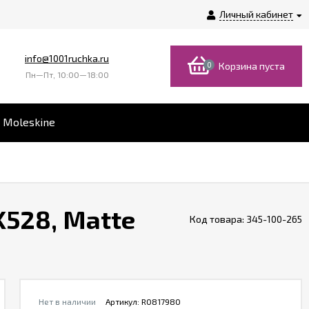
Личный кабинет
info@1001ruchka.ru
0
Корзина пуста
Пн—Пт, 10:00—18:00
 Moleskine
K528, Matte
Код товара:
345-100-265
Нет в наличии
Артикул:
R0817980