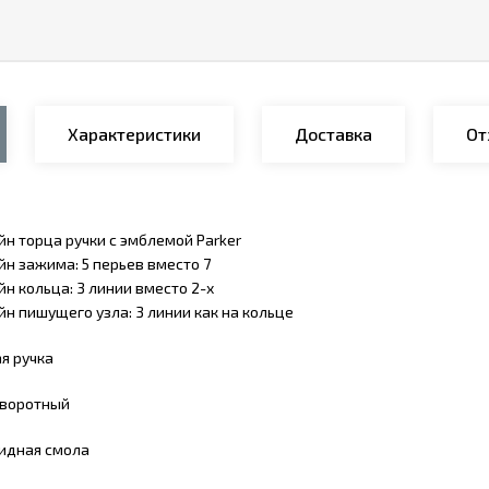
Характеристики
Доставка
От
н торца ручки с эмблемой Parker
н зажима: 5 перьев вместо 7
н кольца: 3 линии вместо 2-х
н пишущего узла: 3 линии как на кольце
я ручка
воротный
идная смола