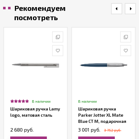
Рекомендуем
посмотреть
В наличии
В наличии
Шариковая ручка Lamy
Шариковая ручка
logo, матовая сталь
Parker Jotter XL Mate
Blue CT M, подарочная
коробка
2 680 руб.
3 001 руб.
3 752 руб.