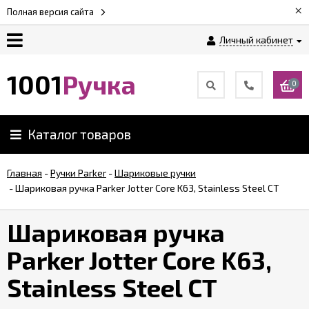
×
Полная версия сайта
Личный кабинет
Оплата
1001
Ручка
0
Доставка
Каталог товаров
Гарантии
Главная
-
Ручки Parker
-
Шариковые ручки
-
Шариковая ручка Parker Jotter Core K63, Stainless Steel CT
Возврат
Шариковая ручка
Обзоры
ручек
Parker Jotter Core K63,
Stainless Steel CT
Контакты