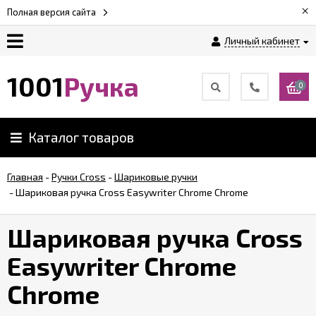
×
Полная версия сайта
Личный кабинет
Оплата
1001
Ручка
0
Доставка
Каталог товаров
Гарантии
Главная
-
Ручки Cross
-
Шариковые ручки
-
Шариковая ручка Cross Easywriter Chrome Chrome
Возврат
Шариковая ручка Cross
Обзоры
ручек
Easywriter Chrome
Chrome
Контакты