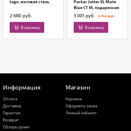
logo, матовая сталь
Parker Jotter XL Mate
Blue CT M, подарочная
коробка
2 680 руб.
3 001 руб.
3 752 руб.
В корзину
В корзину
Информация
Магазин
Оплата
Корзина
Доставка
Оформить заказ
Гарантии
Личный кабинет
Возврат
Обзоры ручек