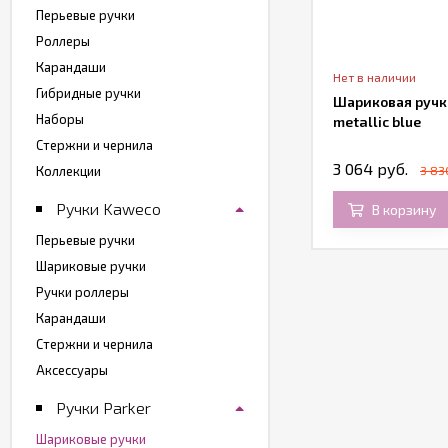
Перьевые ручки
Роллеры
Карандаши
Нет в наличии
Нет в наличии
Гибридные ручки
риковая ручка Lamy Al-star, синий
Шариковая ручка
Наборы
metallic blue
Стержни и чернила
540 руб.
3 064 руб.
Коллекции
3 83
Ручки Kaweco
В корзину
В корзину
Перьевые ручки
Шариковые ручки
Ручки роллеры
Карандаши
Стержни и чернила
Аксессуары
Ручки Parker
Шариковые ручки