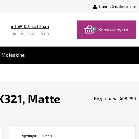
Личный кабинет
info@1001ruchka.ru
0
Корзина пуста
Пн—Пт, 10:00—18:00
 Moleskine
K321, Matte
Код товара:
468-790
Артикул:
1931668