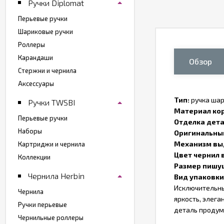
Ручки Diplomat
Перьевые ручки
Шариковые ручки
Роллеры
Карандаши
Обзор
Стержни и чернила
Аксессуары
Тип:
ручка ша
Ручки TWSBI
Материал кор
Перьевые ручки
Отделка дета
Наборы
Оригинальный
Механизм вы
Картриджи и чернила
Цвет чернил 
Коллекции
Размер пишущ
Чернила Herbin
Вид упаковки
Исключительны
Чернила
яркость, элег
Ручки перьевые
деталь продум
Чернильные роллеры