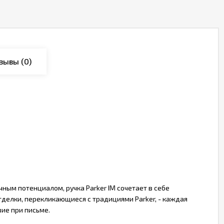
зывы
(0)
ым потенциалом, ручка Parker IM сочетает в себе
тделки, перекликающиеся с традициями Parker, - каждая
ие при письме.