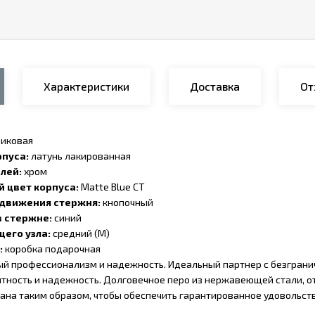
Характеристики
Доставка
От
риковая
пуса:
латунь лакированная
лей:
хром
 цвет корпуса:
Matte Blue CT
движения стержня:
кнопочный
в стержне:
синий
его узла:
средний (M)
:
коробка подарочная
й профессионализм и надежность. Идеальный партнер с безграничн
антность и надежность. Долговечное перо из нержавеющей стали, о
ана таким образом, чтобы обеспечить гарантированное удовольств