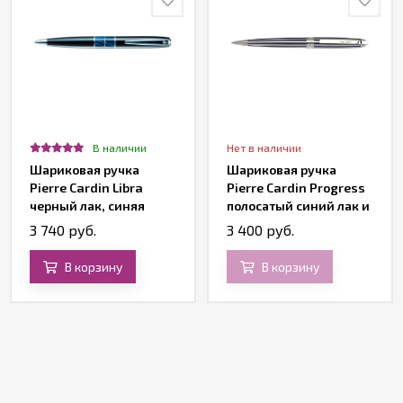
В наличии
Нет в наличии
Шариковая ручка
Шариковая ручка
Pierre Cardin Libra
Pierre Cardin Progress
черный лак, синяя
полосатый синий лак и
вставка из акрила
хром
3 740 руб.
3 400 руб.
В корзину
В корзину