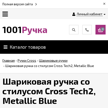
×
Полная версия сайта
Личный кабинет
Оплата
1001
Ручка
0
Доставка
Каталог товаров
Гарантии
Главная
-
Ручки Cross
-
Шариковые ручки
-
Шариковая ручка со стилусом Cross Tech2, Metallic Blue
Возврат
Шариковая ручка со
Обзоры
ручек
стилусом Cross Tech2,
Metallic Blue
Контакты