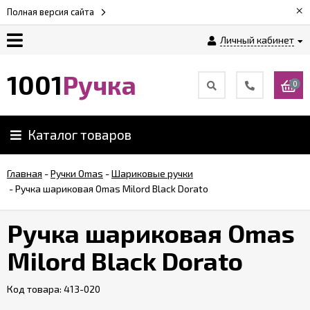
×
Полная версия сайта
Личный кабинет
Оплата
1001
Ручка
0
Доставка
Каталог товаров
Гарантии
Главная
-
Ручки Omas
-
Шариковые ручки
-
Ручка шариковая Omas Milord Black Dorato
Возврат
Ручка шариковая Omas
Обзоры
ручек
Milord Black Dorato
Код товара:
Контакты
413-020