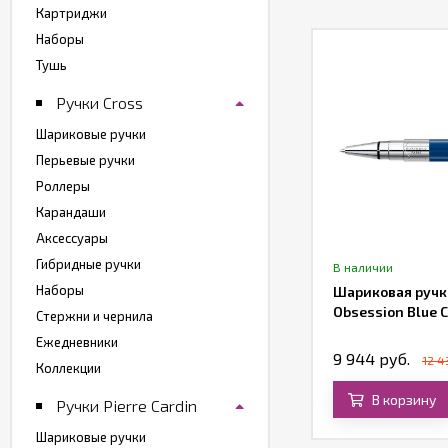
Картриджи
Наборы
Тушь
Ручки Cross
Шариковые ручки
Перьевые ручки
Роллеры
Карандаши
Аксессуары
Гибридные ручки
т в наличии
В наличии
Наборы
рьевая ручка BENU Scepter III
Шариковая ручк
Obsession Blue 
Стержни и чернила
Ежедневники
700 руб.
9 944 руб.
12 4
Коллекции
В корзину
В корзину
Ручки Pierre Cardin
Шариковые ручки