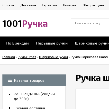
Оплата
Доставка
Гарантии
Возврат
Обзоры ручек
1001
Ручка
По Брендам
Перьевые ручки
Шариковые ручк
Главная
-
Ручки Omas
-
Шариковые ручки
-
Ручка шариковая Omas 
Ручка 
Каталог товаров
РАСПРОДАЖА (скидки
до 30%)
Срочная доставка