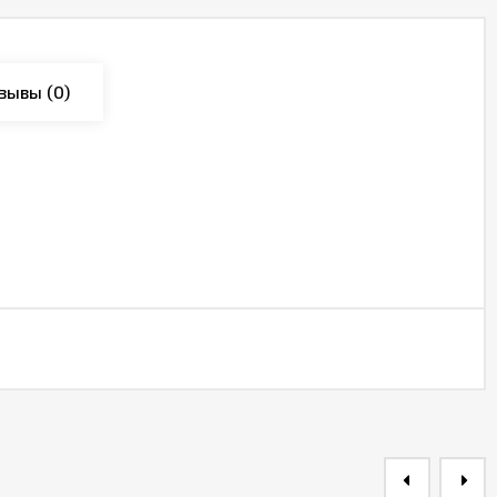
зывы
(0)