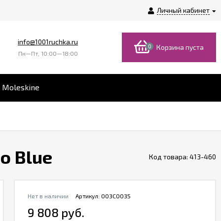
Личный кабинет
info@1001ruchka.ru
0
Корзина пуста
Пн—Пт, 10:00—18:00
 Moleskine
o Blue
Код товара:
413-460
Нет в наличии
Артикул:
O03C0035
9 808 руб.