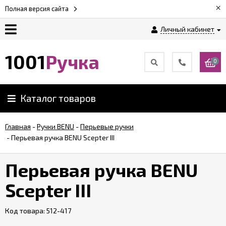
×
Полная версия сайта
Личный кабинет
Оплата
1001
Ручка
0
Доставка
Каталог товаров
Гарантии
Главная
-
Ручки BENU
-
Перьевые ручки
-
Перьевая ручка BENU Scepter III
Возврат
Перьевая ручка BENU
Обзоры
ручек
Scepter III
Код товара:
Контакты
512-417