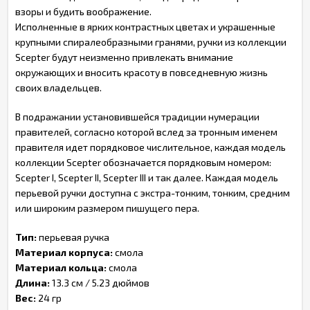
взоры и будить воображение.
Исполненные в ярких контрастных цветах и украшенные
крупными спиралеобразными гранями, ручки из коллекции
Scepter будут неизменно привлекать внимание
окружающих и вносить красоту в повседневную жизнь
своих владельцев.
В подражании установившейся традиции нумерации
правителей, согласно которой вслед за тронным именем
правителя идет порядковое числительное, каждая модель
коллекции Scepter обозначается порядковым номером:
Scepter I, Scepter II, Scepter III и так далее. Каждая модель
перьевой ручки доступна с экстра-тонким, тонким, средним
или широким размером пишущего пера.
Тип:
перьевая ручка
Материал корпуса:
смола
Материал кольца:
смола
Длина:
13.3 см / 5.23 дюймов
Вес:
24 гр