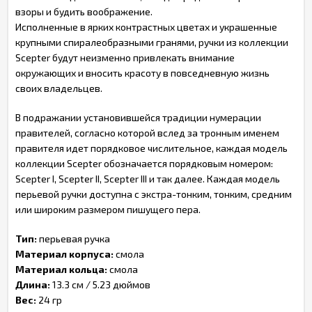
взоры и будить воображение.
Исполненные в ярких контрастных цветах и украшенные
крупными спиралеобразными гранями, ручки из коллекции
Scepter будут неизменно привлекать внимание
окружающих и вносить красоту в повседневную жизнь
своих владельцев.
В подражании установившейся традиции нумерации
правителей, согласно которой вслед за тронным именем
правителя идет порядковое числительное, каждая модель
коллекции Scepter обозначается порядковым номером:
Scepter I, Scepter II, Scepter III и так далее. Каждая модель
перьевой ручки доступна с экстра-тонким, тонким, средним
или широким размером пишущего пера.
Тип:
перьевая ручка
Материал корпуса:
смола
Материал кольца:
смола
Длина:
13.3 см / 5.23 дюймов
Вес:
24 гр