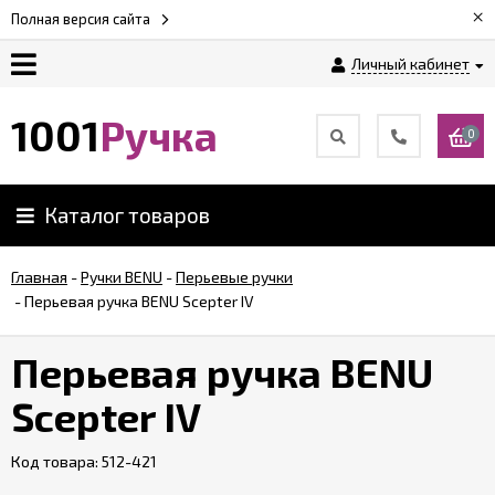
×
Полная версия сайта
Личный кабинет
Оплата
1001
Ручка
0
Доставка
Каталог товаров
Гарантии
Главная
-
Ручки BENU
-
Перьевые ручки
-
Перьевая ручка BENU Scepter IV
Возврат
Перьевая ручка BENU
Обзоры
ручек
Scepter IV
Код товара:
Контакты
512-421