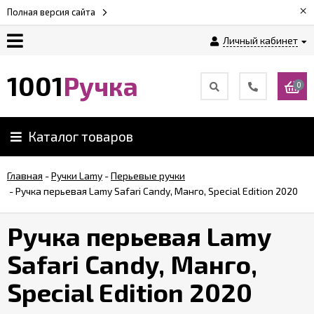
×
Полная версия сайта
Личный кабинет
Оплата
1001
Ручка
0
Доставка
Каталог товаров
Гарантии
Главная
-
Ручки Lamy
-
Перьевые ручки
-
Ручка перьевая Lamy Safari Candy, Манго, Special Edition 2020
Возврат
Ручка перьевая Lamy
Обзоры
ручек
Safari Candy, Манго,
Special Edition 2020
Контакты