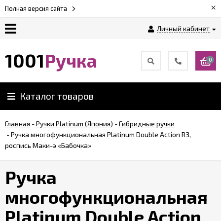
×
Полная версия сайта
Личный кабинет
Оплата
1001
Ручка
0
Доставка
Каталог товаров
Гарантии
Главная
-
Ручки Platinum (Япония)
-
Гибридные ручки
-
Ручка многофункциональная Platinum Double Action R3,
Возврат
роспись Маки-э «Бабочка»
Обзоры
Ручка
ручек
многофункциональная
Контакты
Platinum Double Action