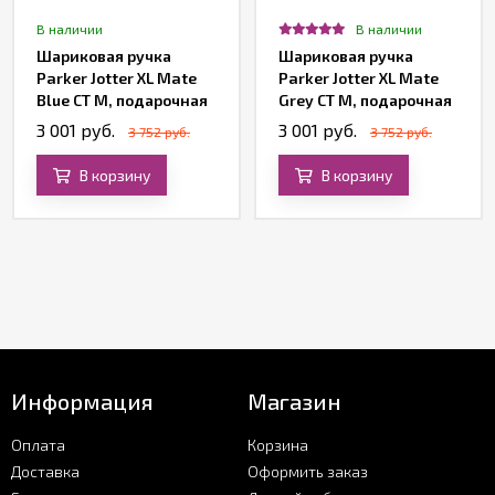
В наличии
В наличии
Шариковая ручка
Шариковая ручка
Parker Jotter XL Mate
Parker Jotter XL Mate
Blue CT M, подарочная
Grey CT M, подарочная
коробка
коробка
3 001 руб.
3 001 руб.
3 752 руб.
3 752 руб.
В корзину
В корзину
Информация
Магазин
Оплата
Корзина
Доставка
Оформить заказ