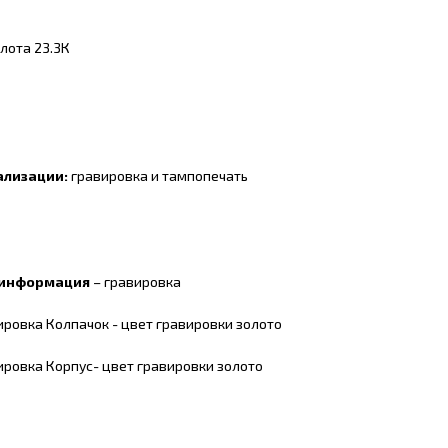
олота 23.3К
ализации:
гравировка и тампопечать
 информация
– гравировка
ировка Колпачок - цвет гравировки золото
ировка Корпус- цвет гравировки золото