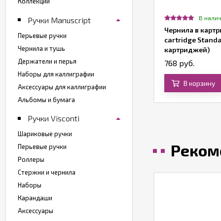
Коллекции
В нали
Ручки Manuscript
Чернила в карт
Перьевые ручки
cartridge Standa
Чернила и тушь
картриджей)
Держатели и перья
768 руб.
Наборы для каллиграфии
В корзину
Аксессуары для каллиграфии
Альбомы и бумага
Ручки Visconti
Шариковые ручки
Реком
Перьевые ручки
Роллеры
Стержни и чернила
Наборы
Карандаши
Аксессуары