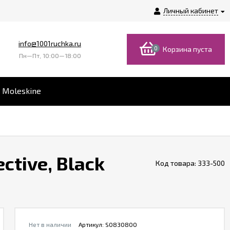
Личный кабинет
info@1001ruchka.ru
0
Корзина пуста
Пн—Пт, 10:00—18:00
 Moleskine
tive, Black
Код товара:
333-500
Нет в наличии
Артикул:
S0830800