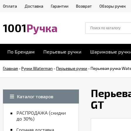
Оплата
Доставка
Гарантии
Возврат
Обзоры ручек
1001
Ручка
По Брендам
Перьевые ручки
Шариковые ручк
Главная
-
Ручки Waterman
-
Перьевые ручки
-
Перьевая ручка Wate
Перьева
Каталог товаров
GT
РАСПРОДАЖА (скидки
до 30%)
Срочная доставка