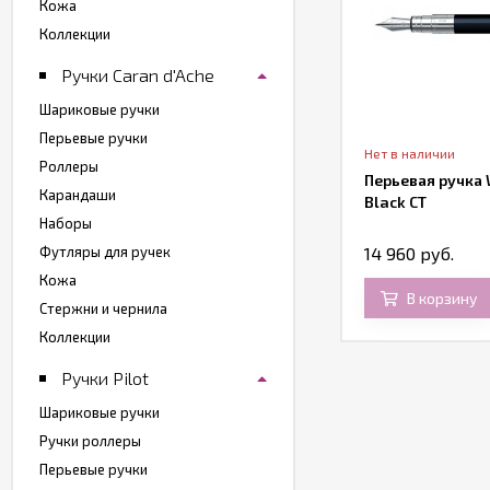
Кожа
Коллекции
Ручки Caran d'Ache
Шариковые ручки
Перьевые ручки
т в наличии
Нет в наличии
Роллеры
ерьевая ручка Cross Townsend Matte
Перьевая ручка 
Карандаши
lack PVD
Black CT
Наборы
Футляры для ручек
 280 руб.
14 960 руб.
20 350 руб.
Кожа
В корзину
В корзину
Стержни и чернила
Коллекции
Ручки Pilot
Шариковые ручки
Ручки роллеры
Перьевые ручки