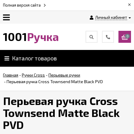
×
Полная версия сайта
Личный кабинет
Оплата
1001
Ручка
0
Доставка
Каталог товаров
Гарантии
Главная
-
Ручки Cross
-
Перьевые ручки
-
Перьевая ручка Cross Townsend Matte Black PVD
Возврат
Перьевая ручка Cross
Обзоры
ручек
Townsend Matte Black
PVD
Контакты