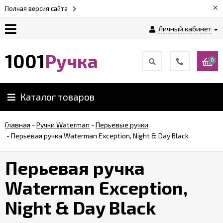
×
Полная версия сайта
Личный кабинет
Оплата
1001
Ручка
0
Доставка
Каталог товаров
Гарантии
Главная
-
Ручки Waterman
-
Перьевые ручки
-
Перьевая ручка Waterman Exception, Night & Day Black
Возврат
Перьевая ручка
Обзоры
ручек
Waterman Exception,
Night & Day Black
Контакты