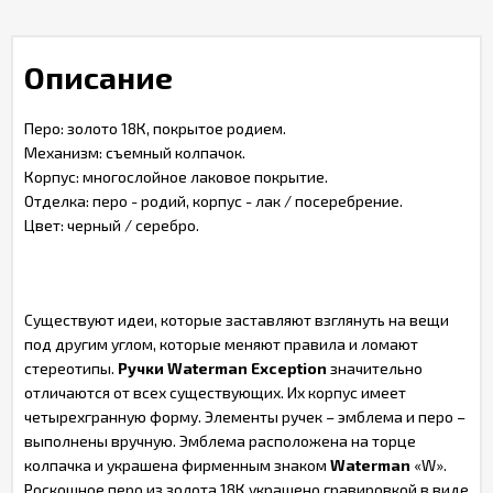
Описание
Перо: золото 18К, покрытое родием.
Механизм: съемный колпачок.
Корпус: многослойное лаковое покрытие.
Отделка: перо - родий, корпус - лак / посеребрение.
Цвет: черный / серебро.
Существуют идеи, которые заставляют взглянуть на вещи
под другим углом, которые меняют правила и ломают
стереотипы.
Ручки Waterman Exception
значительно
отличаются от всех существующих. Их корпус имеет
четырехгранную форму. Элементы ручек – эмблема и перо –
выполнены вручную. Эмблема расположена на торце
колпачка и украшена фирменным знаком
Waterman
«W».
Роскошное перо из золота 18К украшено гравировкой в виде