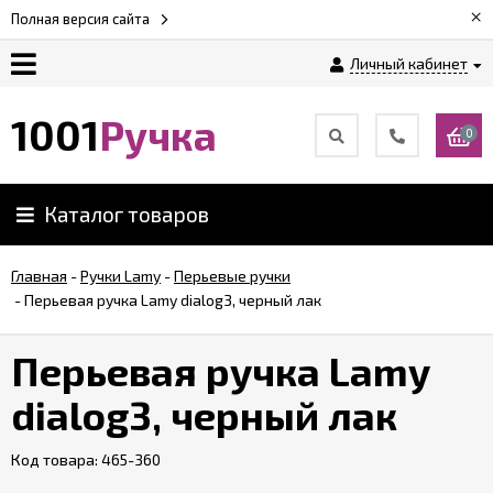
×
Полная версия сайта
Личный кабинет
Оплата
1001
Ручка
0
Доставка
Каталог товаров
Гарантии
Главная
-
Ручки Lamy
-
Перьевые ручки
-
Перьевая ручка Lamy dialog3, черный лак
Возврат
Перьевая ручка Lamy
Обзоры
ручек
dialog3, черный лак
Код товара:
Контакты
465-360