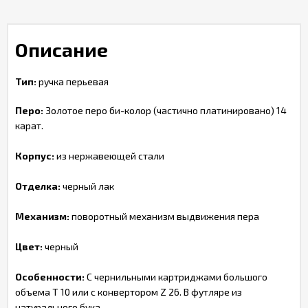
Описание
Тип:
ручка перьевая
Перо:
Золотое перо би-колор (частично платинировано) 14
карат.
Корпус:
из нержавеющей стали
Отделка:
черный лак
Механизм:
поворотный механизм выдвижения пера
Цвет:
черный
Особенности:
С чернильными картриджами большого
объема Т 10 или с конвертором Z 26. В футляре из
натурального бука.