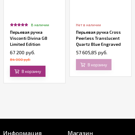
В наличии
Нет в наличии
Перьевая ручка
Перьевая ручка Cross
Visconti Divina G8
Peerless Translucent
Limited Edition
Quartz Blue Engraved
Lacquer
67 200 руб.
57 605,85 руб.
84 000 руб.
В корзину
В корзину
Информация
Магазин