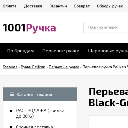
Оплата
Доставка
Гарантии
Возврат
Обзоры ручек
1001
Ручка
По Брендам
Перьевые ручки
Шариковые ручк
Главная
-
Ручки Pelikan
-
Перьевые ручки
-
Перьевая ручка Pelikan 
Перьева
Каталог товаров
Black-G
РАСПРОДАЖА (скидки
до 30%)
Срочная доставка