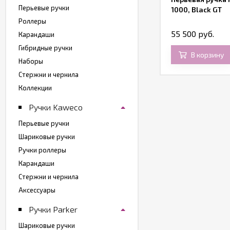
Перьевые ручки
anslucent Quartz Blue Engraved
1000, Black GT
acquer
Роллеры
 605,85 руб.
55 500 руб.
Карандаши
Гибридные ручки
В корзину
В корзину
Наборы
Стержни и чернила
Коллекции
Ручки Kaweco
Перьевые ручки
Шариковые ручки
Ручки роллеры
Карандаши
Стержни и чернила
Аксессуары
Ручки Parker
Шариковые ручки