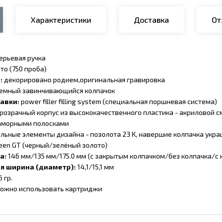
Характеристики
Доставка
От
ерьевая ручка
то (750 проба)
:
декорировано родием,оригинальная гравировка
емный завинчивающийся колпачок
равки:
power filler filling system (специальная поршневая система)
розрачный корпус из высококачественного пластика - акриловой 
морными полосками
льные элементы дизайна - позолота 23 K, навершие колпачка укра
een GT (черный/зелёный золото)
а:
146 мм/135 мм/175.0 мм (с закрытым колпачком/без колпачка/с 
я ширина (диаметр):
14,1/15,1 мм
6 гр.
ожно использовать картриджи