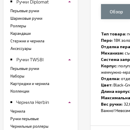
Ручки Diplomat
Перьевые ручки
Обзор
Шариковые ручки
Роллеры
Карандаши
Тип товара:
п
Перо:
18К золо
Стержни и чернила
Отделка пера
Аксессуары
Механизм:
съ
Ручки TWSBI
Система зап
Корпус:
полуп
Перьевые ручки
жемчужно-мра
Наборы
Отделка:
отде
Картриджи и чернила
Цвет:
Black-Gr
Коллекции
Длина корпус
Максимальна
Чернила Herbin
Вес ручки:
32,
Важно! Невозм
Чернила
Ручки перьевые
Чернильные роллеры