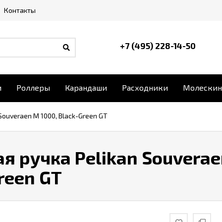
Контакты
+7 (495) 228-14-50
и
Роллеры
Карандаши
Расходники
Молескин
Souveraen M 1000, Black-Green GT
я ручка Pelikan Souverae
reen GT