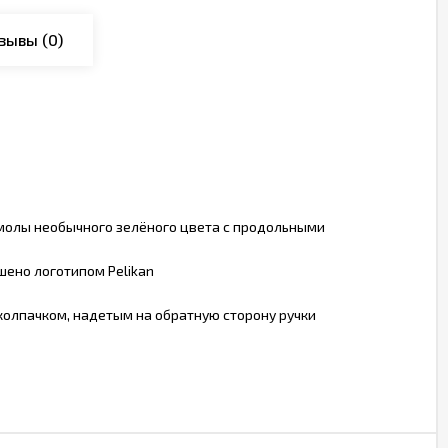
зывы
(0)
смолы необычного зелёного цвета с продольными
шено логотипом Pelikan
колпачком, надетым на обратную сторону ручки