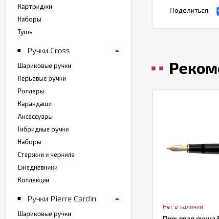
Картриджи
Поделиться:
Наборы
Тушь
Ручки Cross
Реком
Шариковые ручки
Перьевые ручки
Роллеры
Карандаши
Аксессуары
Гибридные ручки
Наборы
Стержни и чернила
Ежедневники
Коллекции
Ручки Pierre Cardin
т в наличии
Нет в наличии
Шариковые ручки
рьевая ручка Cross Peerless
Перьевая ручка 