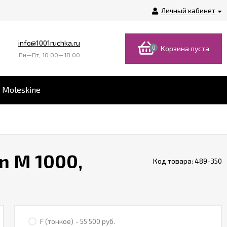
Личный кабинет
info@1001ruchka.ru
0
Корзина пуста
Пн—Пт, 10:00—18:00
 Moleskine
n M 1000,
Код товара:
489-350
F (тонкое)
- 55 500 руб.