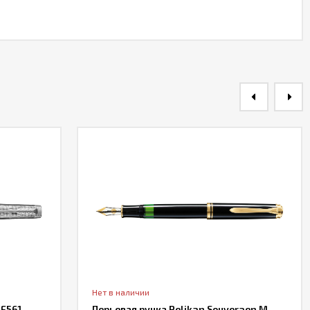
Нет в наличии
 F561
Перьевая ручка Pelikan Souveraen M