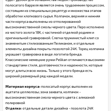
полосатого барреля является очень трудоемким процессом,
состоящим из специальных рецептур и множества этапов
обработки хлопкового сырья. Колпачок, верхняя и нижняя
части корпуса выполнены из отполированной
высококачественной смолы черного цвета. Перо исполнено
из чистого золота 18K, с частичной отделкой родием и
оригинальной гравировкой. Слегка пружинистый клип со
знаменитым стилизованным Пеликаном, и отдельные
элементы дизайна покрыты позолотой 24К. Торец колпачка
украшает гравировка в виде логотипа бренда.
Классические немецкие ручки Pelikan отличаются высокими
стандартами стиля, долговечности и надежности, которые
могут длиться всю жизнь. Только у этого бренда есть
широкий размерный ряд каждой модели.
Материал корпуса:
полосатый корпус выполнен из
ацетата целлюлозы; зона захвата, колпачок -
высококачественная смола черного цвета с алмазной
полировкой
Отделка:
отдельные детали дизайна - позолота 24К