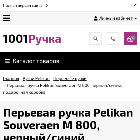
×
Полная версия сайта
Личный кабинет
Оплата
1001
Ручка
0
Доставка
Каталог товаров
Гарантии
Главная
-
Ручки Pelikan
-
Перьевые ручки
-
Перьевая ручка Pelikan Souveraen M 800, черный/синий,
Возврат
подарочная коробка
Обзоры
Перьевая ручка Pelikan
ручек
Souveraen M 800,
Контакты
черный/синий,