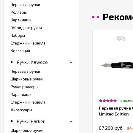
Перьевые ручки
Роллеры
Реком
Карандаши
Гибридные ручки
Наборы
Стержни и чернила
Коллекции
Ручки Kaweco
Перьевые ручки
Шариковые ручки
Ручки роллеры
Карандаши
т в наличии
В нали
Стержни и чернила
рьевая ручка Pelikan Souveran M 805,
Перьевая ручка V
Аксессуары
ack and Blue СT
Limited Edition
Ручки Parker
0 000 руб.
67 200 руб.
84 
Шариковые ручки