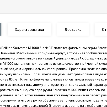
Характеристики
Доставка
От
 Pelikan Souveran M 1000 Black GT является флагманом серии Souve
 Пеликана. Массивный и солидный корпус, встроенная особая сист
 идеального компаньона на каждый день для людей с большими рука
an M 1000 выполнен полностью из высококачественной черной смолы
елкой родием и оригинальной гравировкой. Прозрачно-зеленое окош
ь ручку чернилами. Торец колпачка украшает гравировка в виде ло
более 85 лет. Клип по форме напоминает клюв птицы, название кот
ментов придает пишущему инструменту индивидуальный характер 
братить внимание, что перо ручки Souveran M1000 пишет совсем по
длиннее, и оно, естественно, является полугибким из-за своего р
обнаружите, что эта ручка обеспечивает очень обильную подачу че
м много для некоторых людей. Эта ручка известна как «рабочая л