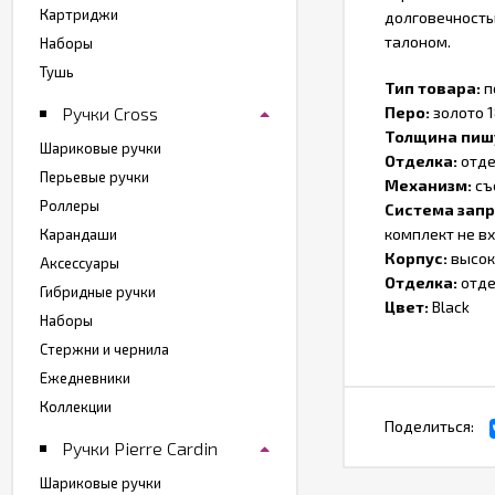
Картриджи
долговечность
талоном.
Наборы
Тушь
Тип товара:
п
Ручки Cross
Перо:
золото 
Толщина пиш
Шариковые ручки
Отделка:
отде
Перьевые ручки
Механизм:
съ
Роллеры
Система зап
комплект не в
Карандаши
Корпус:
высок
Аксессуары
Отделка:
отде
Гибридные ручки
Цвет:
Black
Наборы
Стержни и чернила
Ежедневники
Коллекции
Поделиться:
Ручки Pierre Cardin
Шариковые ручки