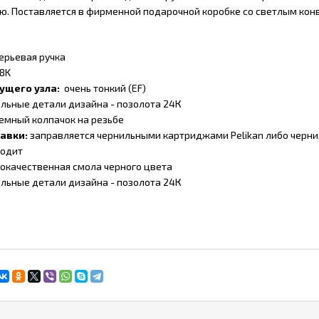
ю. Поставляется в фирменной подарочной коробке со светлым кон
ерьевая ручка
18K
ущего узла:
очень тонкий (EF)
льные детали дизайна - позолота 24К
емный колпачок на резьбе
равки:
заправляется чернильными картриджами Pelikan либо черни
ходит
окачественная смола черного цвета
льные детали дизайна - позолота 24К