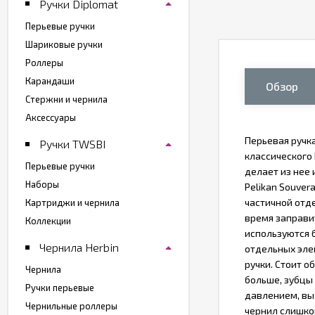
Ручки Diplomat
Перьевые ручки
Шариковые ручки
Роллеры
Карандаши
Обзор
Стержни и чернила
Аксессуары
Перьевая ручка
Ручки TWSBI
классического
Перьевые ручки
делает из нее
Наборы
Pelikan Souver
частичной отд
Картриджи и чернила
время заправит
Коллекции
используются 
Чернила Herbin
отдельных эле
ручки. Стоит о
Чернила
больше, зубцы 
Ручки перьевые
давлением, вы 
Чернильные роллеры
чернил слишко