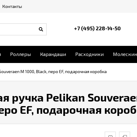
Контакты
+7 (495) 228-14-50
и
Роллеры
Карандаши
Расходники
Молескин
Souveraen M 1000, Black, перо EF, подарочная коробка
я ручка Pelikan Souverae
перо EF, подарочная коро