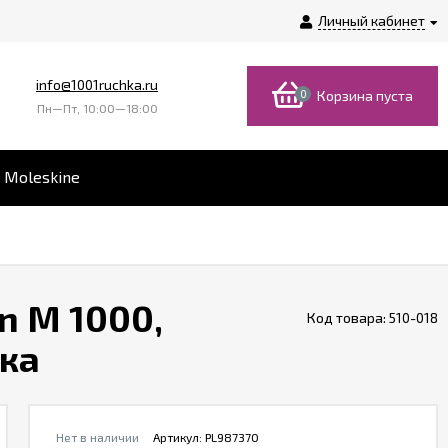
Личный кабинет
info@1001ruchka.ru
0
Корзина пуста
Пн—Пт, 10:00—18:00
 Moleskine
n M 1000,
Код товара:
510-018
бка
Нет в наличии
Артикул:
PL987370