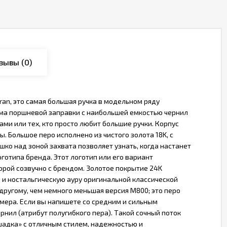
зывы
(0)
ran, это самая большая ручка в модельном ряду
ема поршневой заправки с наибольшей емкостью чернил
ми или тех, кто просто любит большие ручки. Корпус
. Большое перо исполнено из чистого золота 18K, с
ко над зоной захвата позволяет узнать, когда настанет
готипа бренда. Этот логотип или его вариант
орой созвучно с брендом. Золотое покрытие 24K
и ностальгическую ауру оригинальной классической
-другому, чем немного меньшая версия M800; это перо
азмера. Если вы напишете со средним и сильным
рнил (атрибут полугибкого пера). Такой сочный поток
ошадка» с отличным стилем, надежностью и