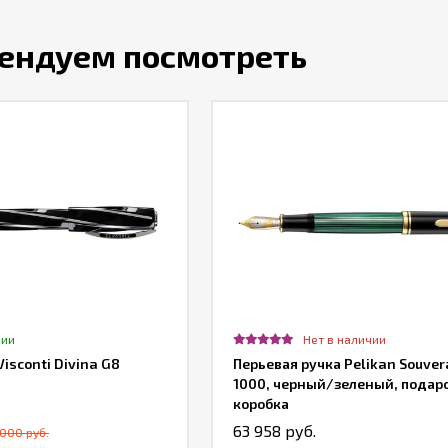
ендуем посмотреть
чии
Нет в наличии
isconti Divina G8
Перьевая ручка Pelikan Souve
1000, черный/зеленый, подар
коробка
63 958 руб.
000 руб.