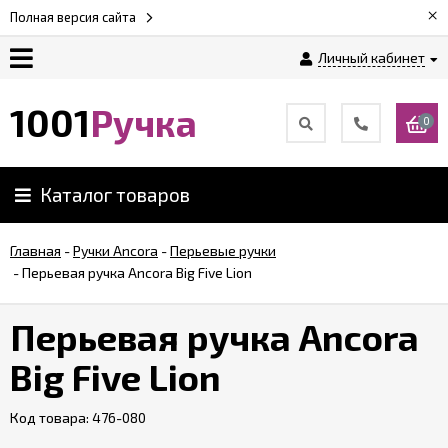
×
Полная версия сайта
Личный кабинет
Оплата
1001
Ручка
0
Доставка
Каталог товаров
Гарантии
Главная
-
Ручки Ancora
-
Перьевые ручки
-
Перьевая ручка Ancora Big Five Lion
Возврат
Перьевая ручка Ancora
Обзоры
ручек
Big Five Lion
Код товара:
Контакты
476-080