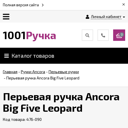
×
Полная версия сайта
Личный кабинет
Оплата
1001
Ручка
0
Доставка
Каталог товаров
Гарантии
Главная
-
Ручки Ancora
-
Перьевые ручки
-
Перьевая ручка Ancora Big Five Leopard
Возврат
Перьевая ручка Ancora
Обзоры
ручек
Big Five Leopard
Код товара:
Контакты
476-090