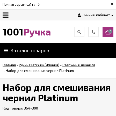
×
Полная версия сайта
Личный кабинет
Оплата
1001
Ручка
0
Доставка
Каталог товаров
Гарантии
Главная
-
Ручки Platinum (Япония)
-
Стержни и чернила
-
Набор для смешивания чернил Platinum
Возврат
Набор для смешивания
Обзоры
ручек
чернил Platinum
Код товара:
Контакты
364-300