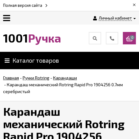
×
Полная версия сайта
Личный кабинет
Оплата
1001
Ручка
0
Доставка
Каталог товаров
Гарантии
Главная
-
Ручки Rotring
-
Карандаши
-
Карандаш механический Rotring Rapid Pro 1904256 0.7мм
Возврат
серебристый
Обзоры
Карандаш
ручек
механический Rotring
Контакты
Rapid Pro 1904256