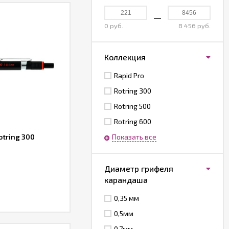
0 руб.
8 456 руб.
Коллекция
Rapid Pro
Rotring 300
Rotring 500
Rotring 600
tring 300
Показать все
Диаметр грифеля
карандаша
0,35 мм
0,5мм
0,7мм