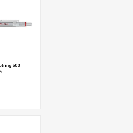
tring 600
й