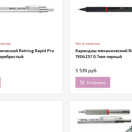
аличии
Нет в наличии
ческий Rotring Rapid Pro
Карандаш механический Rot
серебристый
1904257 0.7мм черный
5 539 руб.
В корзину