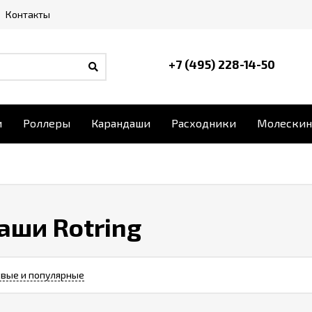
Контакты
+7 (495) 228-14-50
и
Роллеры
Карандаши
Расходники
Молескин
аши Rotring
вые и популярные