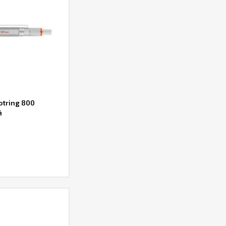
tring 800
й