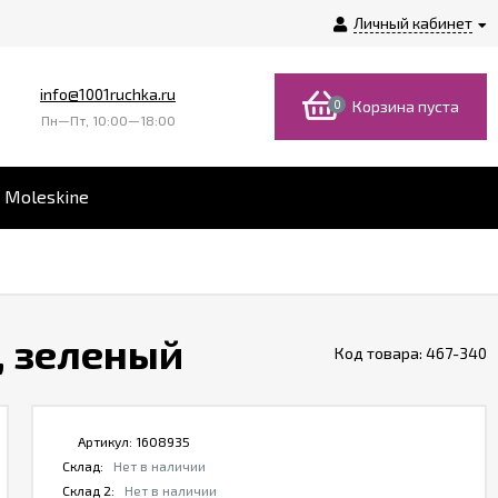
Личный кабинет
info@1001ruchka.ru
0
Корзина пуста
Пн—Пт, 10:00—18:00
 Moleskine
, зеленый
Код товара:
467-340
Артикул:
1608935
Склад:
Нет в наличии
Склад 2:
Нет в наличии