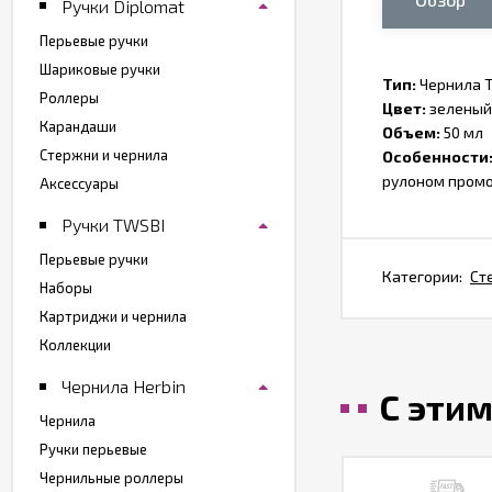
Ручки Diplomat
Перьевые ручки
Шариковые ручки
Тип:
Чернила 
Роллеры
Цвет:
зеленый
Карандаши
Объем:
50 мл
Стержни и чернила
Особенности
рулоном промо
Аксессуары
Ручки TWSBI
Перьевые ручки
Категории:
Ст
Наборы
Картриджи и чернила
Коллекции
Чернила Herbin
С эти
Чернила
Ручки перьевые
Чернильные роллеры