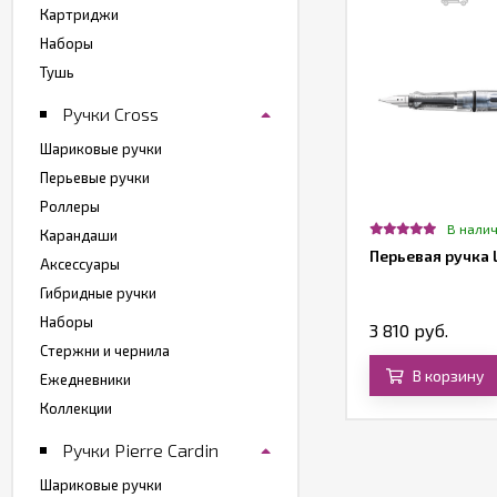
Картриджи
Наборы
Тушь
Ручки Cross
Шариковые ручки
Перьевые ручки
Роллеры
В наличии
В нали
Карандаши
артридж для перьевых ручек Lamy T10,
Перьевая ручка 
Аксессуары
ирюзовый, 5 шт
Гибридные ручки
Наборы
0 руб.
3 810 руб.
Стержни и чернила
В корзину
В корзину
Ежедневники
Коллекции
Ручки Pierre Cardin
Шариковые ручки