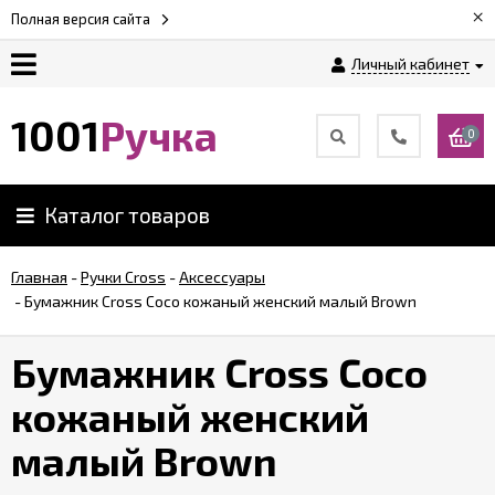
×
Полная версия сайта
Личный кабинет
Оплата
1001
Ручка
0
Доставка
Каталог товаров
Гарантии
Главная
-
Ручки Cross
-
Аксессуары
-
Бумажник Cross Coco кожаный женский малый Brown
Возврат
Бумажник Cross Coco
Обзоры
ручек
кожаный женский
малый Brown
Контакты