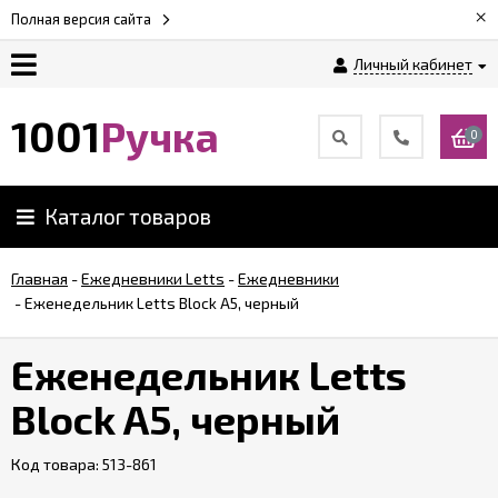
×
Полная версия сайта
Личный кабинет
Оплата
1001
Ручка
0
Доставка
Каталог товаров
Гарантии
Главная
-
Ежедневники Letts
-
Ежедневники
-
Еженедельник Letts Block A5, черный
Возврат
Еженедельник Letts
Обзоры
ручек
Block A5, черный
Код товара:
Контакты
513-861