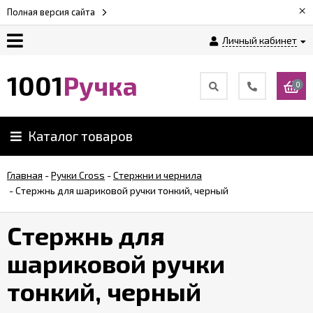
×
Полная версия сайта
Личный кабинет
Оплата
1001
Ручка
0
Доставка
Каталог товаров
Гарантии
Главная
-
Ручки Cross
-
Стержни и чернила
-
Стержнь для шариковой ручки тонкий, черный
Возврат
Стержнь для
Обзоры
ручек
шариковой ручки
тонкий, черный
Контакты