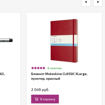
В наличии
63,
Блокнот Moleskine CLASSIC XLarge,
пунктир, красный
2 049 руб.
В корзину