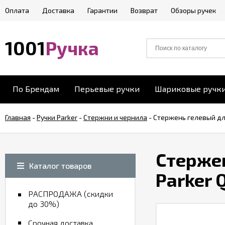
Оплата
Доставка
Гарантии
Возврат
Обзоры ручек
1001
Ручка
По Брендам
Перьевые ручки
Шариковые ручк
Главная
-
Ручки Parker
-
Стержни и чернила
-
Стержень гелевый для
Стерже
Каталог товаров
Parker 
РАСПРОДАЖА (скидки
до 30%)
Срочная доставка