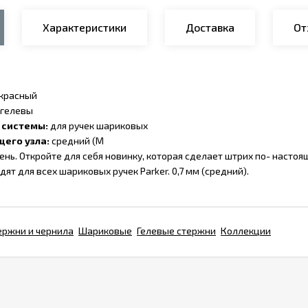
Характеристики
Доставка
От
красный
гелевы
 системы:
для ручек шариковых
его узла:
средний (M
нь. Откройте для себя новинку, которая сделает штрих по- насто
ят для всех шариковых ручек Parker. 0,7 мм (средний).
ержни и чернила
Шариковые
Гелевые стержни
Коллекции