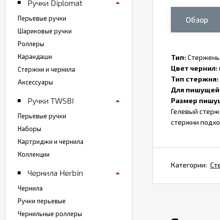
Ручки Diplomat
Перьевые ручки
Обзор
Шариковые ручки
Роллеры
Карандаши
Тип:
Стержень
Цвет чернил:
Стержни и чернила
Тип стержня:
Аксессуары
Для пишущей
Ручки TWSBI
Размер пишущ
Гелевый стерже
Перьевые ручки
стержни подход
Наборы
Картриджи и чернила
Коллекции
Категории:
Ст
Чернила Herbin
Чернила
Ручки перьевые
Чернильные роллеры