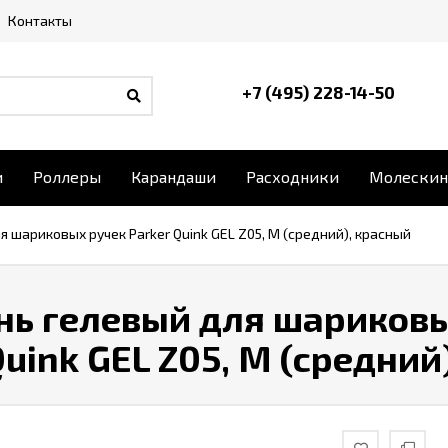
Контакты
+7 (495) 228-14-50
и
Роллеры
Карандаши
Расходники
Молескин
 шариковых ручек Parker Quink GEL Z05, M (средний), красный
нь гелевый для шариковы
Quink GEL Z05, M (средний