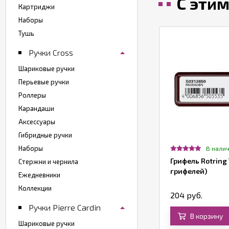
С эти
Картриджи
Наборы
Тушь
Ручки Cross
Шариковые ручки
Перьевые ручки
Роллеры
Карандаши
Аксессуары
Гибридные ручки
Наборы
Нет в наличии
В нали
окнот Moleskine CLASSIC LARGE,
Грифель Rotring 
Стержни и чернила
инейка, синий сапфир
грифелей)
Ежедневники
Коллекции
850 руб.
204 руб.
Ручки Pierre Cardin
В корзину
В корзину
Шариковые ручки