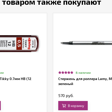
м товаром также покупают
чии
В наличии
Tikky 0.7мм HB (12
Стержень для роллера Lamy, M
зеленый
570 руб.
В корзину