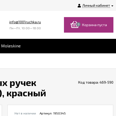
Личный кабинет
info@1001ruchka.ru
0
Корзина пуста
Пн—Пт, 10:00—18:00
 Moleskine
х ручек
Код товара:
469-590
), красный
Нет в наличии
Артикул:
1950345