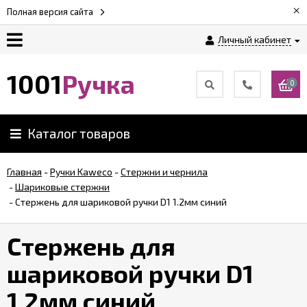
×
Полная версия сайта
Личный кабинет
Оплата
1001
Ручка
0
Доставка
Каталог товаров
Гарантии
Главная
-
Ручки Kaweco
-
Стержни и чернила
-
Шариковые стержни
Возврат
-
Стержень для шариковой ручки D1 1.2мм синий
Обзоры
Стержень для
ручек
шариковой ручки D1
Контакты
1.2мм синий